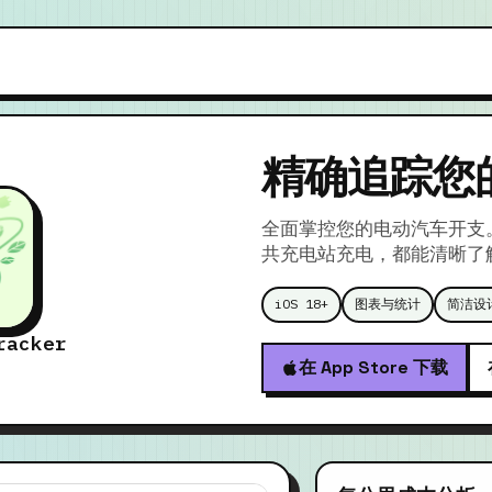
精确追踪您
全面掌控您的电动汽车开支
共充电站充电，都能清晰了
iOS 18+
图表与统计
简洁设
racker
在 App Store 下载
功能特色